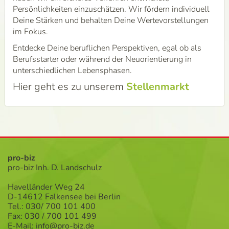
Persönlichkeiten einzuschätzen. Wir fördern individuell
Deine Stärken und behalten Deine Wertevorstellungen
im Fokus.
Entdecke Deine beruflichen Perspektiven, egal ob als
Berufsstarter oder während der Neuorientierung in
unterschiedlichen Lebensphasen.
Hier geht es zu unserem
Stellenmarkt
pro-biz
pro-biz Inh. D. Landschulz
Havelländer Weg 24
D-14612 Falkensee bei Berlin
Tel.: 030/ 700 101 400
Fax: 030 / 700 101 499
E-Mail:
info@pro-biz.de