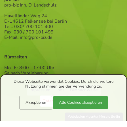
pro-biz Inh. D. Landschulz
Havelländer Weg 24
D-14612 Falkensee bei Berlin
Tel.: 030/ 700 101 400
Fax: 030 / 700 101 499
E-Mail:
info@pro-biz.de
Bürozeiten
Mo- Fr 8:00 - 17:00 Uhr
Sa nach Vereinbarung
Diese Webseite verwendet Cookies. Durch die weitere
Nutzung stimmen Sie der Verwendung zu.
Impressum
Jobs
Bildnachweise
Datenschutzerklärung
Akzeptieren
Alle Cookies akzeptieren
Webdesign Agentur Mosaic Berlin