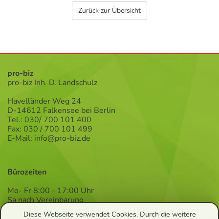
Zurück zur Übersicht
pro-biz
pro-biz Inh. D. Landschulz
Havelländer Weg 24
D-14612 Falkensee bei Berlin
Tel.: 030/ 700 101 400
Fax: 030 / 700 101 499
E-Mail:
info@pro-biz.de
Bürozeiten
Mo- Fr 8:00 - 17:00 Uhr
Sa nach Vereinbarung
Diese Webseite verwendet Cookies. Durch die weitere